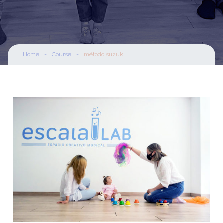
Home
-
Course
-
método suzuki