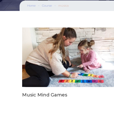
Home
-
Course
-
música
Music Mind Games