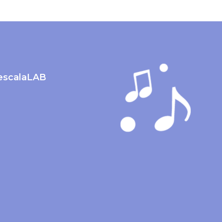
lescalaLAB
m