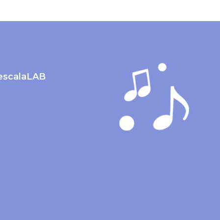
lescalaLAB
m