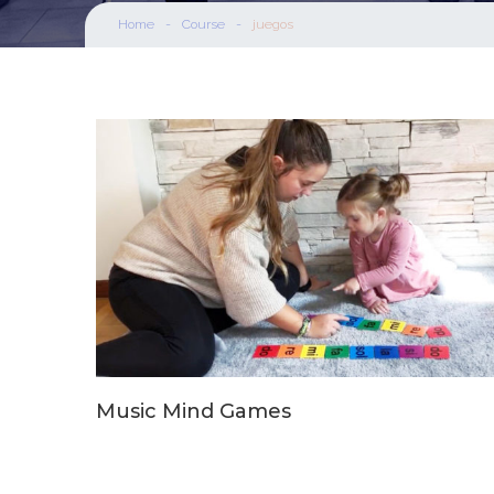
Home
-
Course
-
juegos
Music Mind Games