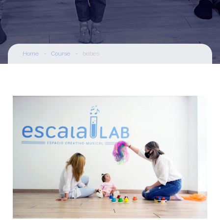
Home
-
Course
-
bebés