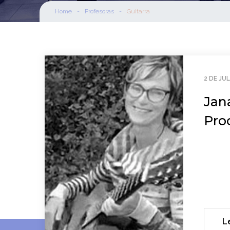
Home
-
Profesoras
-
Guitarra
2 DE JU
Jan
Pro
L