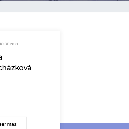
LIO DE 2021
a
cházková
eer más