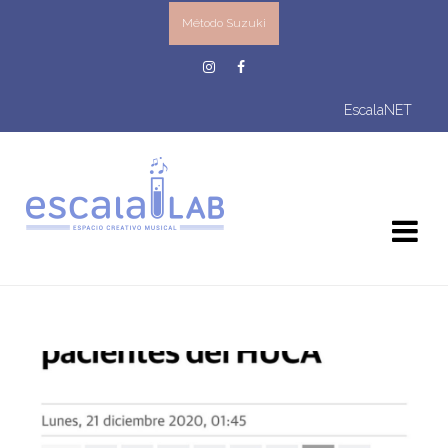
Método Suzuki
EscalaNET