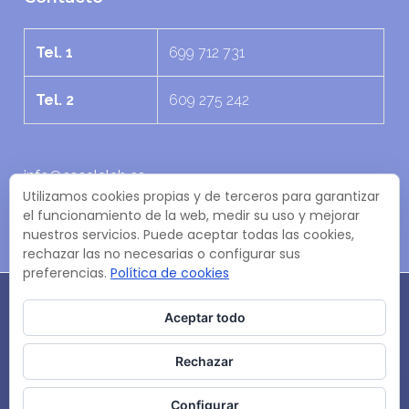
Tel. 1
699 712 731
Tel. 2
609 275 242
info@escalalab.es
Utilizamos cookies propias y de terceros para garantizar
C. Armando Ojanguren, 1 - Oficina D 33002 Oviedo,
el funcionamiento de la web, medir su uso y mejorar
Asturias
nuestros servicios. Puede aceptar todas las cookies,
rechazar las no necesarias o configurar sus
preferencias.
Política de cookies
Aceptar todo
Rechazar
Copyright © 2026 escalalab. All Rights Reserved.
Configurar