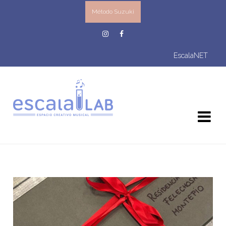
Método Suzuki
EscalaNET