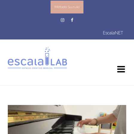
Método Suzuki
EscalaNET