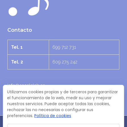
Contacto
Tel. 1
699 712 731
Tel. 2
609 275 242
info@escalalab.es
Utilizamos cookies propias y de terceros para garantizar
C. Armando Ojanguren, 1 - Oficina D 33002 Oviedo,
el funcionamiento de la web, medir su uso y mejorar
Asturias
nuestros servicios. Puede aceptar todas las cookies,
rechazar las no necesarias o configurar sus
preferencias.
Política de cookies