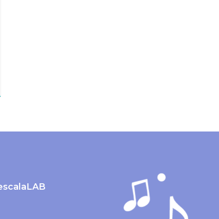
lescalaLAB
m