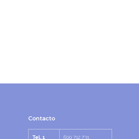
Contacto
Tel. 1
699 712 731