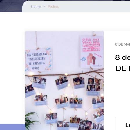
Home
-
Padres
8 DE MA
8 d
DE 
L