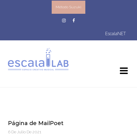
Método Suzuki
EscalaNET
Página de MailPoet
6 De Julio De 2021