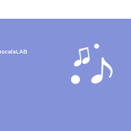
lescalaLAB
m